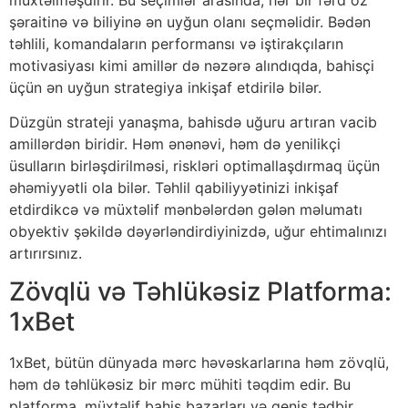
şəraitinə və biliyinə ən uyğun olanı seçməlidir. Bədən
təhlili, komandaların performansı və iştirakçıların
motivasiyası kimi amillər də nəzərə alındıqda, bahisçi
üçün ən uyğun strategiya inkişaf etdirilə bilər.
Düzgün strateji yanaşma, bahisdə uğuru artıran vacib
amillərdən biridir. Həm ənənəvi, həm də yenilikçi
üsulların birləşdirilməsi, riskləri optimallaşdırmaq üçün
əhəmiyyətli ola bilər. Təhlil qabiliyyətinizi inkişaf
etdirdikcə və müxtəlif mənbələrdən gələn məlumatı
obyektiv şəkildə dəyərləndirdiyinizdə, uğur ehtimalınızı
artırırsınız.
Zövqlü və Təhlükəsiz Platforma:
1xBet
1xBet, bütün dünyada mərc həvəskarlarına həm zövqlü,
həm də təhlükəsiz bir mərc mühiti təqdim edir. Bu
platforma, müxtəlif bahis bazarları və geniş tədbir