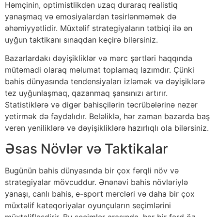
Həmçinin, optimistlikdən uzaq duraraq realistiq
yanaşmaq və emosiyalardan təsirlənməmək də
əhəmiyyətlidir. Müxtəlif strategiyaların tətbiqi ilə ən
uyğun taktikanı sınaqdan keçirə bilərsiniz.
Bazarlardakı dəyişikliklər və mərc şərtləri haqqında
mütəmadi olaraq məlumat toplamaq lazımdır. Çünki
bahis dünyasında tendensiyaları izləmək və dəyişiklərə
tez uyğunlaşmaq, qazanmaq şansınızı artırır.
Statistiklərə və digər bahisçilərin təcrübələrinə nəzər
yetirmək də faydalıdır. Beləliklə, hər zaman bazarda baş
verən yeniliklərə və dəyişikliklərə hazırlıqlı ola bilərsiniz.
Əsas Növlər və Taktikalar
Bugünün bahis dünyasında bir çox fərqli növ və
strategiyalar mövcuddur. Ənənəvi bahis növləriylə
yanaşı, canlı bahis, e-sport mərcləri və daha bir çox
müxtəlif kateqoriyalar oyunçuların seçimlərini
müxtəlifləşdirir. Bu seçimlər arasında, hər bir fərd öz