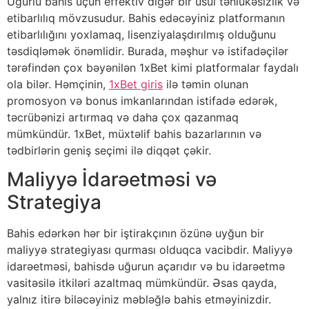
Uğurlu bahis üçün effektiv digər bir üsul təhlükəsizlik və
etibarlılıq mövzusudur. Bahis edəcəyiniz platformanın
etibarlılığını yoxlamaq, lisenziyalaşdırılmış olduğunu
təsdiqləmək önəmlidir. Burada, məşhur və istifadəçilər
tərəfindən çox bəyənilən 1xBet kimi platformalar faydalı
ola bilər. Həmçinin,
1xBet giris
ilə təmin olunan
promosyon və bonus imkanlarından istifadə edərək,
təcrübənizi artırmaq və daha çox qazanmaq
mümkündür. 1xBet, müxtəlif bahis bazarlarının və
tədbirlərin geniş seçimi ilə diqqət çəkir.
Maliyyə İdarəetməsi və
Strategiya
Bahis edərkən hər bir iştirakçının özünə uyğun bir
maliyyə strategiyası qurması olduqca vacibdir. Maliyyə
idarəetməsi, bahisdə uğurun açarıdır və bu idarəetmə
vasitəsilə itkiləri azaltmaq mümkündür. Əsas qayda,
yalnız itirə biləcəyiniz məbləğlə bahis etməyinizdir.