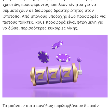
χρηστών, προσφέροντας επιπλέον κίνητρα για να
συμμετέχουν σε διάφορες δραστηριότητες στον
ιστότοπο. Από μπόνους υποδοχής έως προσφορές για
πιστούς παίκτες, κάθε προσφορά είναι φτιαγμένη για
να δώσει περισσότερες ευκαιρίες νίκης.
Τα μπόνους αυτά συνήθως περιλαμβάνουν δωρεάν