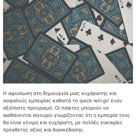
Η αφοσίωση στη δημιουργία μιας ευχάριστης και
ασφαλούς εμπειρίας καθιστά το quick-win.gr/ έναν
αξιόπιστο προορισμό. Οι παίκτες μπορούν να
αισθάνονται σίγουροι γνωρίζοντας ότι η εμπειρία τους
θα είναι γόνιμη και ευχάριστη, με πολλές ευκαιρίες
πρόσθετης αξίας και διασκέδασης.