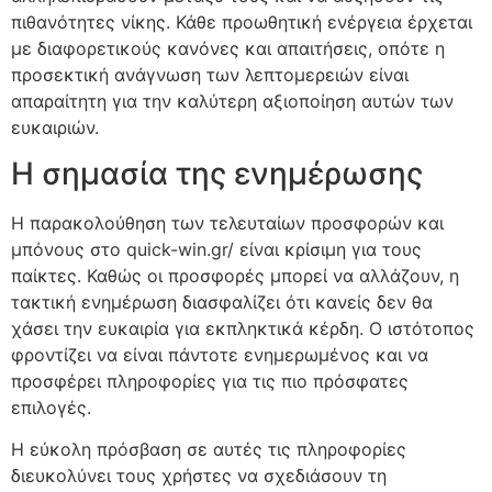
πιθανότητες νίκης. Κάθε προωθητική ενέργεια έρχεται
με διαφορετικούς κανόνες και απαιτήσεις, οπότε η
προσεκτική ανάγνωση των λεπτομερειών είναι
απαραίτητη για την καλύτερη αξιοποίηση αυτών των
ευκαιριών.
Η σημασία της ενημέρωσης
Η παρακολούθηση των τελευταίων προσφορών και
μπόνους στο quick-win.gr/ είναι κρίσιμη για τους
παίκτες. Καθώς οι προσφορές μπορεί να αλλάζουν, η
τακτική ενημέρωση διασφαλίζει ότι κανείς δεν θα
χάσει την ευκαιρία για εκπληκτικά κέρδη. Ο ιστότοπος
φροντίζει να είναι πάντοτε ενημερωμένος και να
προσφέρει πληροφορίες για τις πιο πρόσφατες
επιλογές.
Η εύκολη πρόσβαση σε αυτές τις πληροφορίες
διευκολύνει τους χρήστες να σχεδιάσουν τη