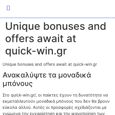
Unique bonuses and
offers await at
quick-win.gr
Unique bonuses and offers await at quick-win.gr
Ανακαλύψτε τα μοναδικά
μπόνους
Στο quick-win.gr/, οι παίκτες έχουν τη δυνατότητα να
εκμεταλλευτούν μοναδικά μπόνους που δεν θα βρουν
εύκολα αλλού. Αυτές οι προσφορές σχεδιάζονται με
γνώμονα την ευχαρίστηση και την ικανοποίηση των