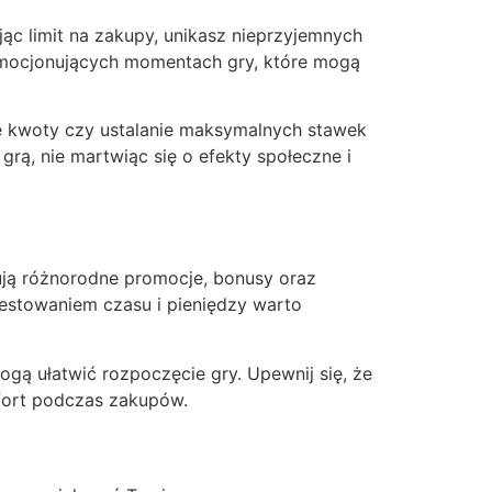
c limit na zakupy, unikasz nieprzyjemnych
 emocjonujących momentach gry, które mogą
ze kwoty czy ustalanie maksymalnych stawek
rą, nie martwiąc się o efekty społeczne i
ują różnorodne promocje, bonusy oraz
estowaniem czasu i pieniędzy warto
gą ułatwić rozpoczęcie gry. Upewnij się, że
mfort podczas zakupów.