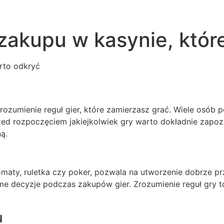
zakupu w kasynie, któr
rto odkryć
ozumienie reguł gier, które zamierzasz grać. Wiele osób 
rzed rozpoczęciem jakiejkolwiek gry warto dokładnie zapoz
ą.
tomaty, ruletka czy poker, pozwala na utworzenie dobrze p
 decyzje podczas zakupów gier. Zrozumienie reguł gry t
u