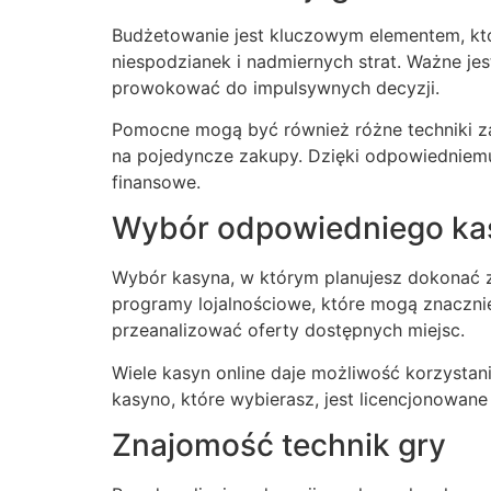
Budżetowanie jest kluczowym elementem, któ
niespodzianek i nadmiernych strat. Ważne j
prowokować do impulsywnych decyzji.
Pomocne mogą być również różne techniki za
na pojedyncze zakupy. Dzięki odpowiedniemu 
finansowe.
Wybór odpowiedniego ka
Wybór kasyna, w którym planujesz dokonać z
programy lojalnościowe, które mogą znaczni
przeanalizować oferty dostępnych miejsc.
Wiele kasyn online daje możliwość korzystan
kasyno, które wybierasz, jest licencjonowan
Znajomość technik gry