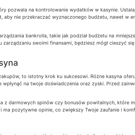
ry pozwala na kontrolowanie wydatków w kasynie. Ustalają
est, aby nie przekraczać wyznaczonego budżetu, nawet w
rządzania bankrolla, takie jak podział budżetu na mniejs
zarządzaniu swoimi finansami, będziesz mógł cieszyć się g
syna
akupów, to istotny krok ku sukcesowi. Różne kasyna ofer
e wpłynąć na twoje doświadczenia oraz zyski. Przed zainw
ia z darmowych spinów czy bonusów powitalnych, które mo
e i ma pozytywne opinie, co zwiększy Twoje zaufanie i ko