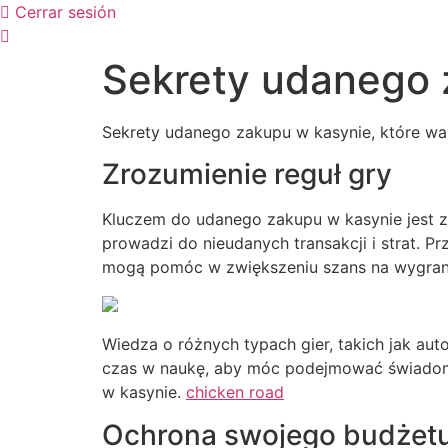
Ir
Cerrar sesión
al
contenido
Sekrety udanego 
Sekrety udanego zakupu w kasynie, które wa
Zrozumienie reguł gry
Kluczem do udanego zakupu w kasynie jest zr
prowadzi do nieudanych transakcji i strat. P
mogą pomóc w zwiększeniu szans na wygran
Wiedza o różnych typach gier, takich jak au
czas w naukę, aby móc podejmować świadome
w kasynie.
chicken road
Ochrona swojego budżet