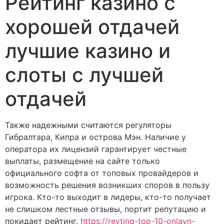
Рейтинг казино с
хорошей отдачей
лучшие казино и
слоты с лучшей
отдачей
Также надежными считаются регуляторы
Гибралтара, Кипра и острова Мэн. Наличие у
оператора их лицензий гарантирует честные
выплаты, размещение на сайте только
официального софта от топовых провайдеров и
возможность решения возникших споров в пользу
игрока. Кто-то выходит в лидеры, кто-то получает
не слишком лестные отзывы, портит репутацию и
покидает рейтинг.
https://reyting-top-10-onlayn-