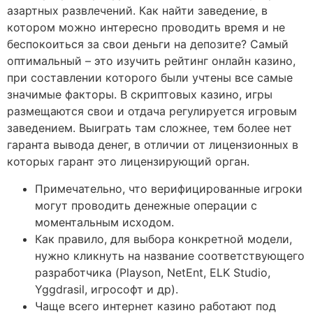
азартных развлечений. Как найти заведение, в
котором можно интересно проводить время и не
беспокоиться за свои деньги на депозите? Самый
оптимальный – это изучить рейтинг онлайн казино,
при составлении которого были учтены все самые
значимые факторы. В скриптовых казино, игры
размещаются свои и отдача регулируется игровым
заведением. Выиграть там сложнее, тем более нет
гаранта вывода денег, в отличии от лицензионных в
которых гарант это лицензирующий орган.
Примечательно, что верифицированные игроки
могут проводить денежные операции с
моментальным исходом.
Как правило, для выбора конкретной модели,
нужно кликнуть на название соответствующего
разработчика (Playson, NetEnt, ELK Studio,
Yggdrasil, игрософт и др).
Чаще всего интернет казино работают под