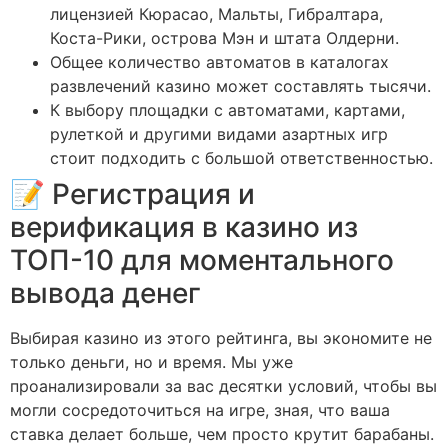
лицензией Кюрасао, Мальты, Гибралтара,
Коста-Рики, острова Мэн и штата Олдерни.
Общее количество автоматов в каталогах
развлечений казино может составлять тысячи.
К выбору площадки с автоматами, картами,
рулеткой и другими видами азартных игр
стоит подходить с большой ответственностью.
📝 Регистрация и
верификация в казино из
ТОП-10 для моментального
вывода денег
Выбирая казино из этого рейтинга, вы экономите не
только деньги, но и время. Мы уже
проанализировали за вас десятки условий, чтобы вы
могли сосредоточиться на игре, зная, что ваша
ставка делает больше, чем просто крутит барабаны.