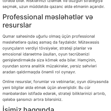
törədə bilər. Risklərinizi izləmək və düzgün strategiya
seçmək, uzun müddətdə qazanc əldə etmənin açarıdır.
Professional məsləhətlər və
resurslar
Qumar sahəsində uğurlu olmaq üçün professional
məsləhətlərə qulaq asmaq da faydalıdır. Mütəxəssis
oyunçuların verdiyi tövsiyələr, strateji planlar və
emosional idarəetmə üsulları, oyun təcrübənizi
genişləndirməkdə sizə kömək edə bilər. Həmçinin,
oyundan sonra analitik müzakirələr, yersiz səhvləri
aradan qaldırmaqda önəmli rol oynayır.
Online resurslar, forumlar və vebinarlar, oyun dünyasında
yeni bilgilər əldə etmək üçün əlverişlidir. Bu cür
mənbələrdən istifadə edərək, strateji biliklərinizi artırıb,
qələbə şansınızı artıra bilərsiniz.
İşimiz haqqında