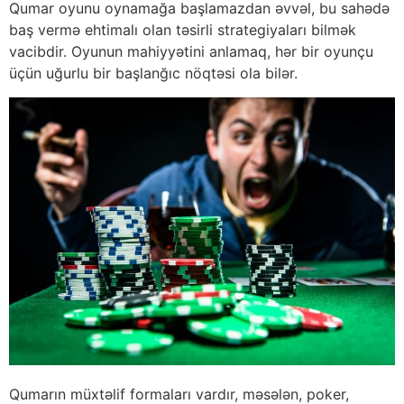
Qumar oyunu oynamağa başlamazdan əvvəl, bu sahədə
baş vermə ehtimalı olan təsirli strategiyaları bilmək
vacibdir. Oyunun mahiyyətini anlamaq, hər bir oyunçu
üçün uğurlu bir başlanğıc nöqtəsi ola bilər.
Qumarın müxtəlif formaları vardır, məsələn, poker,