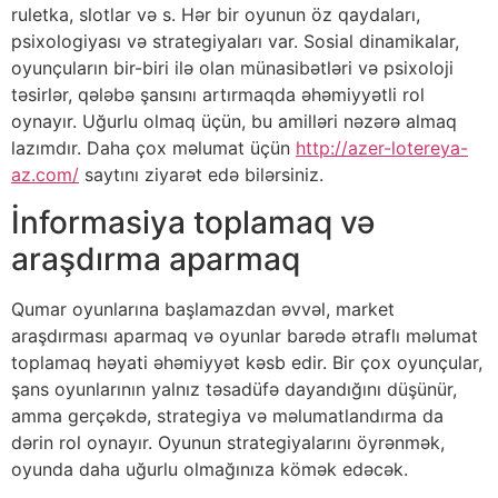
ruletka, slotlar və s. Hər bir oyunun öz qaydaları,
psixologiyası və strategiyaları var. Sosial dinamikalar,
oyunçuların bir-biri ilə olan münasibətləri və psixoloji
təsirlər, qələbə şansını artırmaqda əhəmiyyətli rol
oynayır. Uğurlu olmaq üçün, bu amilləri nəzərə almaq
lazımdır. Daha çox məlumat üçün
http://azer-lotereya-
az.com/
saytını ziyarət edə bilərsiniz.
İnformasiya toplamaq və
araşdırma aparmaq
Qumar oyunlarına başlamazdan əvvəl, market
araşdırması aparmaq və oyunlar barədə ətraflı məlumat
toplamaq həyati əhəmiyyət kəsb edir. Bir çox oyunçular,
şans oyunlarının yalnız təsadüfə dayandığını düşünür,
amma gerçəkdə, strategiya və məlumatlandırma da
dərin rol oynayır. Oyunun strategiyalarını öyrənmək,
oyunda daha uğurlu olmağınıza kömək edəcək.