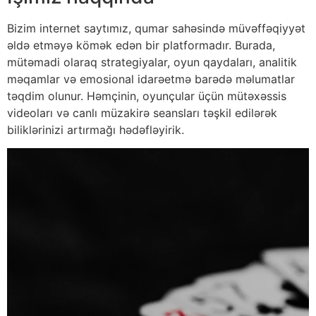
Bizim internet saytımız, qumar sahəsində müvəffəqiyyət
əldə etməyə kömək edən bir platformadır. Burada,
mütəmadi olaraq strategiyalar, oyun qaydaları, analitik
məqamlar və emosional idarəetmə barədə məlumatlar
təqdim olunur. Həmçinin, oyunçular üçün mütəxəssis
videoları və canlı müzakirə seansları təşkil edilərək
biliklərinizi artırmağı hədəfləyirik.