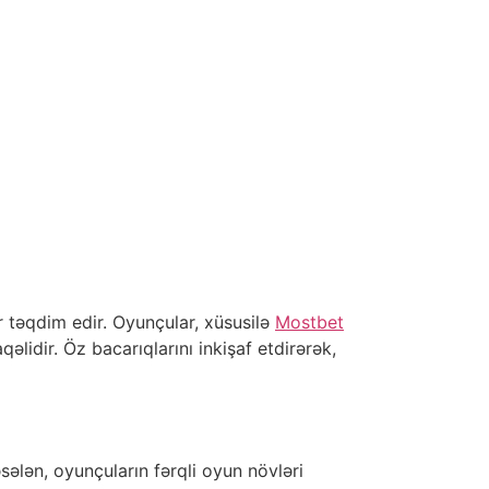
 təqdim edir. Oyunçular, xüsusilə
Mostbet
əlidir. Öz bacarıqlarını inkişaf etdirərək,
sələn, oyunçuların fərqli oyun növləri