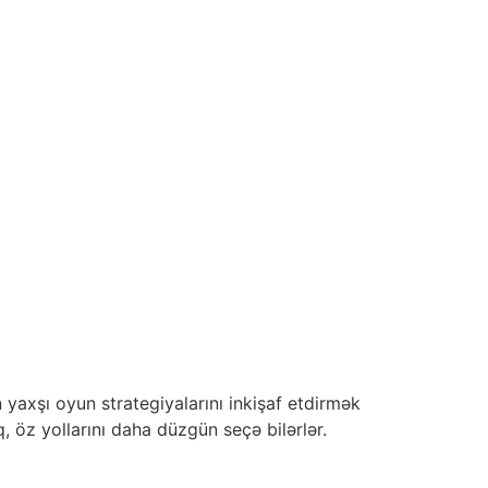
yaxşı oyun strategiyalarını inkişaf etdirmək
, öz yollarını daha düzgün seçə bilərlər.