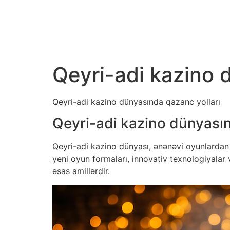
Qeyri-adi kazino 
Qeyri-adi kazino dünyasında qazanc yolları
Qeyri-adi kazino dünyasın
Qeyri-adi kazino dünyası, ənənəvi oyunlardan 
yeni oyun formaları, innovativ texnologiyalar v
əsas amillərdir.