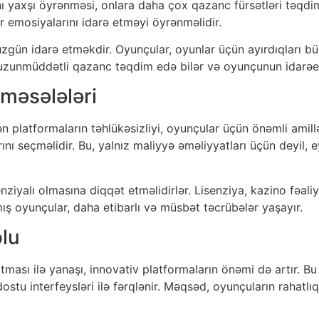
ı yaxşı öyrənməsi, onlara daha çox qazanc fürsətləri təqdi
 emosiyalarını idarə etməyi öyrənməlidir.
üzgün idarə etməkdir. Oyunçular, oyunlar üçün ayırdıqları büd
uzunmüddətli qazanc təqdim edə bilər və oyunçunun idarəetm
q məsələləri
 platformaların təhlükəsizliyi, oyunçular üçün önəmli amillə
rını seçməlidir. Bu, yalnız maliyyə əməliyyatları üçün deyil
nziyalı olmasına diqqət etməlidirlər. Lisenziya, kazino fəaliy
ş oyunçular, daha etibarlı və müsbət təcrübələr yaşayır.
olu
tması ilə yanaşı, innovativ platformaların önəmi də artır. B
ostu interfeysləri ilə fərqlənir. Məqsəd, oyunçuların rahatlı