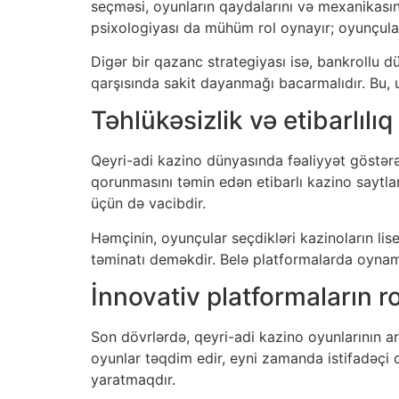
seçməsi, oyunların qaydalarını və mexanikasın
psixologiyası da mühüm rol oynayır; oyunçular
Digər bir qazanc strategiyası isə, bankrollu d
qarşısında sakit dayanmağı bacarmalıdır. Bu, 
Təhlükəsizlik və etibarlılı
Qeyri-adi kazino dünyasında fəaliyyət göstərən
qorunmasını təmin edən etibarlı kazino saytla
üçün də vacibdir.
Həmçinin, oyunçular seçdikləri kazinoların lise
təminatı deməkdir. Belə platformalarda oynamı
İnnovativ platformaların r
Son dövrlərdə, qeyri-adi kazino oyunlarının ar
oyunlar təqdim edir, eyni zamanda istifadəçi d
yaratmaqdır.