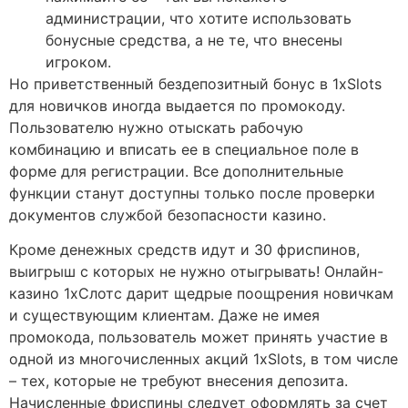
администрации, что хотите использовать
бонусные средства, а не те, что внесены
игроком.
Но приветственный бездепозитный бонус в 1xSlots
для новичков иногда выдается по промокоду.
Пользователю нужно отыскать рабочую
комбинацию и вписать ее в специальное поле в
форме для регистрации. Все дополнительные
функции станут доступны только после проверки
документов службой безопасности казино.
Кроме денежных средств идут и 30 фриспинов,
выигрыш с которых не нужно отыгрывать! Онлайн-
казино 1хСлотс дарит щедрые поощрения новичкам
и существующим клиентам. Даже не имея
промокода, пользователь может принять участие в
одной из многочисленных акций 1xSlots, в том числе
– тех, которые не требуют внесения депозита.
Начисленные фриспины следует оформлять за счет