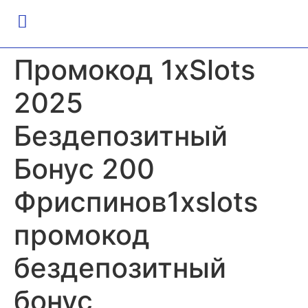
Промокод 1xSlots
2025
Бездепозитный
Бонус 200
Фриспинов1xslots
промокод
бездепозитный
бонус