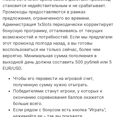
становится недействительным и не срабатывает.
Промокоды предоставляются в рамках
предложения, ограниченного во времени.
Администрация 1xSlots периодически корректирует
бонусную программу, отталкиваясь от текущих
возможностей и потребностей. Если мы предлагали
этот промокод полгода назад, а вы готовы
воспользоваться им только сейчас, более чем
вероятно. Минимальная сумма пополнения в
выходной день должна составить 500 рублей или 5
EUR/USD.
Чтобы его перевести на игровой счет,
полученную сумму нужно отыграть.
Победителями станут игроки, у которых к
окончанию соревнования баллов окажется
больше всего.
Если рядом с бонусом есть кнопка “Играть”,
нажимайте ее – так вы покажете