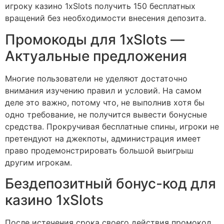
игроку казино 1xSlots получить 150 бесплатных
вращений без необходимости внесения депозита.
Промокоды для 1xSlots —
Актуальные предложения
Многие пользователи не уделяют достаточно
внимания изучению правил и условий. На самом
деле это важно, потому что, не выполнив хотя бы
одно требование, не получится вывести бонусные
средства. Прокручивая бесплатные спины, игроки не
претендуют на джекпоты, администрация имеет
право продемонстрировать большой выигрыш
другим игрокам.
Бездепозитный бонус-код для
казино 1xSlots
После истечения срока своего действия промокод