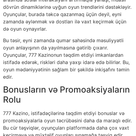
dövrün dinamiklərinə uyğun oyun trendlərini dəstəkləyir.
Oyunçular, burada təkcə qazanmaq üçün deyil, eyni
zamanda əylənmək və dostları ilə vaxt keçirmək üçün
də oyun oynayırlar.
Bu təsir, eyni zamanda qumar sahəsində məsuliyyətli
oyun anlayışının da yayılmasına gətirib çıxarır.
Oyunçular, 777 Kazinonun təqdim etdiyi imkanlardan
istifadə edərək, riskləri daha yaxşı idarə edə bilirlər. Bu,
oyun mədəniyyətinin sağlam bir şəkildə inkişafını təmin
edir.
Bonusların və Promoaksiyaların
Rolu
777 Kazino, istifadəçilərinə təqdim etdiyi bonuslar və
promoaksiyalarla oyun təcrübəsini daha da maraqlı edir.
Bu cür təşviqlər, oyunçuları platformada daha çox vaxt
keçirməyə və müxtəlif oyunları sınamağa təşviq edir.