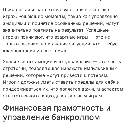
Психология играет ключевую роль в азартных
играх. Решающие моменты, такие как управление
эмоциями и принятие осознанных решений, могут
значительно повлиять на результат. Успешные
игроки понимают, что азартные игры — это не
только везение, но и анализ ситуации, что требует
хладнокровия и ясного ума.
Знание своих эмоций и их управление — это часть
стратегии, позволяющая избежать импульсивных
решений, которые могут привести к потерям.
Игроки должны уметь ставить пределы для себя и
придерживаться их, что является важным аспектом
ответственного подхода к азартным играм.
Финансовая грамотность и
управление банкроллом