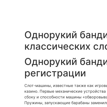
Однорукий банди
классических сл
Однорукий бандит
регистрации
Слот-машины, известные также как игров
казино. Первые механические устройства 
сбоку и способности машины «обворовыва
Пружины, запускающие барабаны заменили 