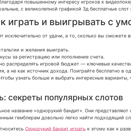
благодаря повышенному интересу игроков к видеопокер
уальные, с великолепной графикой 3д бесплатные слот
к играть и выигрывать с ум
т исключительно от удачи, а то, сколько вы сможете 
стальгии и желания выиграть.
усы за регистрацию или пополнение счета.
но распределять игровой бюджет — ключевые качества 
я, а не как источник дохода. Поиграйте бесплатно в о
 Чтобы узнать больше и выбрать интересные варианты,
ь: секреты популярных слотов
ьное название «однорукий бандит». Они представляют
нным гемблерам довольно легко найти подходящий сло
относитесь
Однорукий бандит играть
к этому как к разв