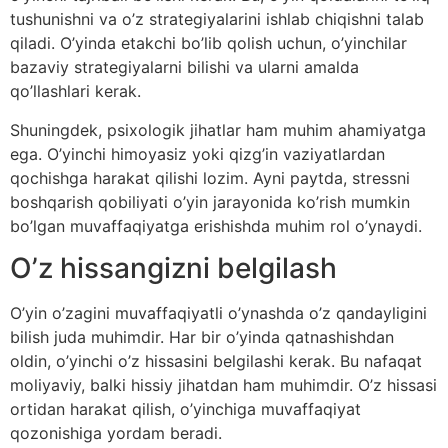
tushunishni va o’z strategiyalarini ishlab chiqishni talab
qiladi. O’yinda etakchi bo’lib qolish uchun, o’yinchilar
bazaviy strategiyalarni bilishi va ularni amalda
qo’llashlari kerak.
Shuningdek, psixologik jihatlar ham muhim ahamiyatga
ega. O’yinchi himoyasiz yoki qizg’in vaziyatlardan
qochishga harakat qilishi lozim. Ayni paytda, stressni
boshqarish qobiliyati o’yin jarayonida ko’rish mumkin
bo’lgan muvaffaqiyatga erishishda muhim rol o’ynaydi.
O’z hissangizni belgilash
O’yin o’zagini muvaffaqiyatli o’ynashda o’z qandayligini
bilish juda muhimdir. Har bir o’yinda qatnashishdan
oldin, o’yinchi o’z hissasini belgilashi kerak. Bu nafaqat
moliyaviy, balki hissiy jihatdan ham muhimdir. O’z hissasi
ortidan harakat qilish, o’yinchiga muvaffaqiyat
qozonishiga yordam beradi.