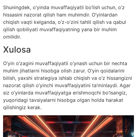
Shuningdek, o’yinda muvaffaqiyatli bo’lish uchun, o’z
hissasini nazorat qilish ham muhimdir. O’yinlardan
chiqish vaqti kelganda, o’z-o’zini tahlil qilish va qabul
qilish qobiliyati muvaffaqiyatning yana bir muhim
omilidir.
Xulosa
O’yin o’zagini muvaffaqiyatli o’ynash uchun bir nechta
muhim jihatlarni hisobga olish zarur. O’yin qoidalarini
bilish, yaxshi strategiya ishlab chiqish va o’z hissangizni
nazorat qilish o’yinchi muvaffaqiyatini ta’minlaydi. Agar
siz o’yinlarda muvaffaqiyatga erishmoqchi bo’lsangiz,
yuqoridagi tavsiyalarni hisobga olgan holda harakat
qilishingiz kerak.