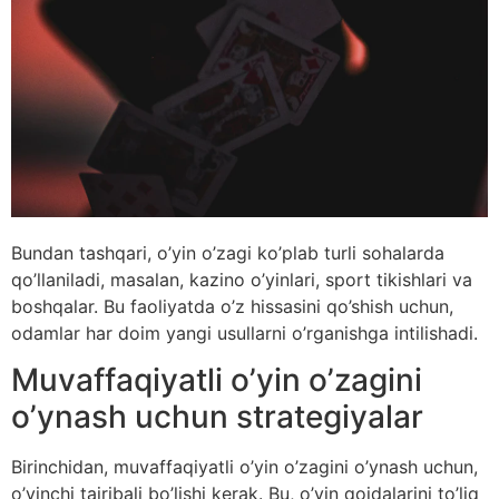
Bundan tashqari, o’yin o’zagi ko’plab turli sohalarda
qo’llaniladi, masalan, kazino o’yinlari, sport tikishlari va
boshqalar. Bu faoliyatda o’z hissasini qo’shish uchun,
odamlar har doim yangi usullarni o’rganishga intilishadi.
Muvaffaqiyatli o’yin o’zagini
o’ynash uchun strategiyalar
Birinchidan, muvaffaqiyatli o’yin o’zagini o’ynash uchun,
o’yinchi tajribali bo’lishi kerak. Bu, o’yin qoidalarini to’liq