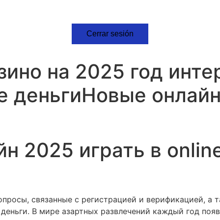
Cerrar sesión
зино на 2025 год инт
е деньгиНовые онлайн
н 2025 играть в online
опросы, связанные с регистрацией и верификацией, а 
е деньги. В мире азартных развлечений каждый год поя