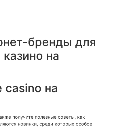
ернет-бренды для
 казино на
 casino на
также получите полезные советы, как
вляются новинки, среди которых особое