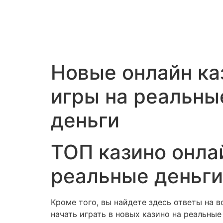
Новые онлайн ка
игры на реальны
деньги
ТОП казино онлай
реальные деньги
Кроме того, вы найдете здесь ответы на в
начать играть в новых казино на реальны