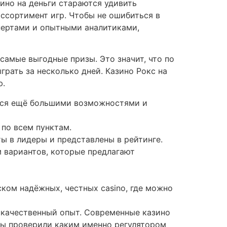
ино на деньги стараются удивить
ссортимент игр. Чтобы не ошибиться в
спертами и опытными аналитиками,
амые выгодные призы. Это значит, что по
рать за несколько дней. Казино Рокс на
ю.
ться ещё большими возможностями и
 по всем пунктам.
ы в лидеры и представлены в рейтинге.
м вариантов, которые предлагают
ском надёжных, честных casino, где можно
е качественный опыт. Современные казино
мы проверили каким именно регулятором