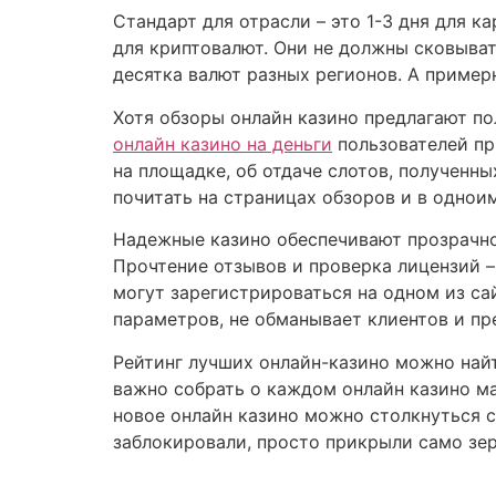
Стандарт для отрасли – это 1-3 дня для к
для криптовалют. Они не должны сковыват
десятка валют разных регионов. А пример
Хотя обзоры онлайн казино предлагают п
онлайн казино на деньги
пользователей пр
на площадке, об отдаче слотов, полученн
почитать на страницах обзоров и в однои
Надежные казино обеспечивают прозрачно
Прочтение отзывов и проверка лицензий 
могут зарегистрироваться на одном из са
параметров, не обманывает клиентов и пр
Рейтинг лучших онлайн-казино можно най
важно собрать о каждом онлайн казино м
новое онлайн казино можно столкнуться с 
заблокировали, просто прикрыли само зерк