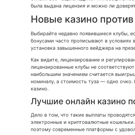
была выдана лицензия и можно ли доверят
Новые казино против
Выбирайте недавно появившиеся клубы, ес
бонусами часто прописывают в условиях 
установка завышенного вейджера на презе
Как видите, лицензирование и регулирова
лицензированные клубы не соответствуют 
наибольшим значением считается выигрыш
номиналу, а стоимость туза — одно очко.
казино.
Лучшие онлайн казино п
Дело в том, что такие выплаты проводятся
электронные и криптовалютные кошельки.
поэтому современные платформы с удовол