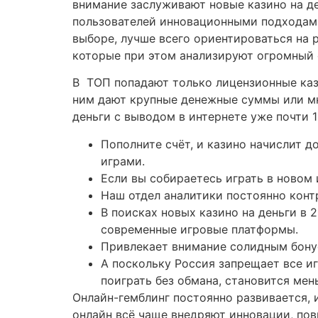
внимание заслуживают новые казино на де
пользователей инновационными подходами
выборе, лучше всего ориентироваться на 
которые при этом анализируют огромный
В ТОП попадают только лицензионные каз
ним дают крупные денежные суммы или мно
деньги с выводом в интернете уже почти 1
Пополните счёт, и казино начислит 
играми.
Если вы собираетесь играть в новом 
Наш отдел аналитики постоянно конт
В поисках новых казино на деньги в 
современные игровые платформы.
Привлекает внимание солидным бонус
А поскольку Россия запрещает все иг
поиграть без обмана, становится мен
Онлайн-гемблинг постоянно развивается, 
онлайн всё чаще внедряют инновации, по