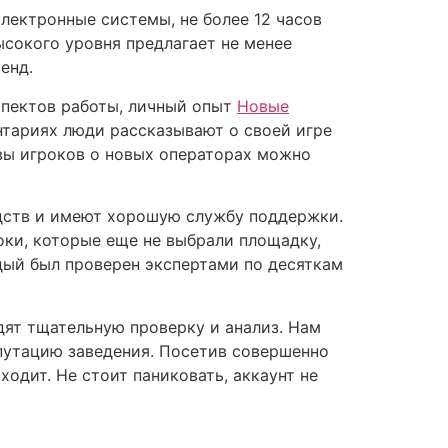
электронные системы, не более 12 часов
ысокого уровня предлагает не менее
енд.
спектов работы, личный опыт
Новые
тариях люди рассказывают о своей игре
ывы игроков о новых операторах можно
дств и имеют хорошую службу поддержки.
ки, которые еще не выбрали площадку,
ждый был проверен экспертами по десяткам
ят тщательную проверку и анализ. Нам
путацию заведения. Посетив совершенно
одит. Не стоит паниковать, аккаунт не