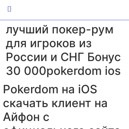
лучший покер-рум
для игроков из
России и СНГ Бонус
30 000pokerdom ios
Pokerdom на iOS
скачать клиент на
Айфон с