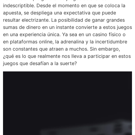
indescriptible. Desde el momento en que se coloca la
apuesta, se despliega una expectativa que puede
resultar electrizante. La posibilidad de ganar grandes
sumas de dinero en un instante convierte a estos juegos
en una experiencia única. Ya sea en un casino físico o
en plataformas online, la adrenalina y la incertidumbre
son constantes que atraen a muchos. Sin embargo,
¿qué es lo que realmente nos lleva a participar en estos
juegos que desafían a la suerte?