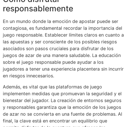
responsablemente
En un mundo donde la emoción de apostar puede ser
contagiosa, es fundamental recordar la importancia del
juego responsable. Establecer límites claros en cuanto a
las apuestas y ser consciente de los posibles riesgos
asociados son pasos cruciales para disfrutar de los
juegos de azar de una manera saludable. La educación
sobre el juego responsable puede ayudar a los
jugadores a tener una experiencia placentera sin incurrir
en riesgos innecesarios.
Además, es vital que las plataformas de juego
implementen medidas que promuevan la seguridad y el
bienestar del jugador. La creación de entornos seguros
y responsables garantiza que la emoción de los juegos
de azar no se convierta en una fuente de problemas. Al
final, la clave está en encontrar un equilibrio que