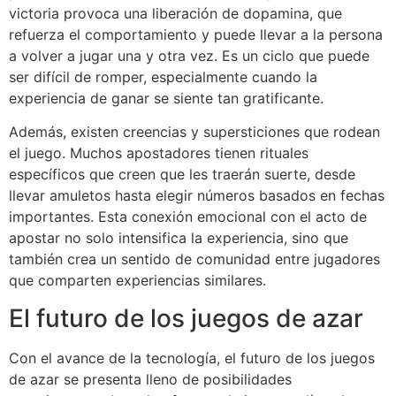
victoria provoca una liberación de dopamina, que
refuerza el comportamiento y puede llevar a la persona
a volver a jugar una y otra vez. Es un ciclo que puede
ser difícil de romper, especialmente cuando la
experiencia de ganar se siente tan gratificante.
Además, existen creencias y supersticiones que rodean
el juego. Muchos apostadores tienen rituales
específicos que creen que les traerán suerte, desde
llevar amuletos hasta elegir números basados en fechas
importantes. Esta conexión emocional con el acto de
apostar no solo intensifica la experiencia, sino que
también crea un sentido de comunidad entre jugadores
que comparten experiencias similares.
El futuro de los juegos de azar
Con el avance de la tecnología, el futuro de los juegos
de azar se presenta lleno de posibilidades