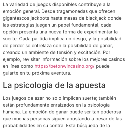
La variedad de juegos disponibles contribuye a la
emoción general. Desde tragamonedas que ofrecen
gigantescos jackpots hasta mesas de blackjack donde
las estrategias juegan un papel fundamental, cada
opción presenta una nueva forma de experimentar la
suerte. Cada partida implica un riesgo, y la posibilidad
de perder se entrelaza con la posibilidad de ganar,
creando un ambiente de tensión y excitación. Por
ejemplo, revisitar información sobre los mejores casinos
en línea como
https://betonwincasino.org/
puede
guiarte en tu próxima aventura.
La psicología de la apuesta
Los juegos de azar no solo implican suerte; también
están profundamente enraizados en la psicología
humana. La emoción de ganar puede ser tan poderosa
que muchas personas siguen apostando a pesar de las
probabilidades en su contra. Esta búsqueda de la