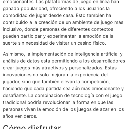
emocionantes. Las plataformas de juego en línea han
ganado popularidad, ofreciendo a los usuarios la
comodidad de jugar desde casa. Esto también ha
contribuido a la creación de un ambiente de juego más
inclusivo, donde personas de diferentes contextos
pueden participar y experimentar la emoción de la
suerte sin necesidad de visitar un casino físico.
Asimismo, la implementación de inteligencia artificial y
análisis de datos está permitiendo a los desarrolladores
crear juegos más atractivos y personalizados. Estas
innovaciones no solo mejoran la experiencia del
jugador, sino que también elevan la competición,
haciendo que cada partida sea aún más emocionante y
desafiante. La combinación de tecnología con el juego
tradicional podría revolucionar la forma en que las
personas vivan la emoción de los juegos de azar en los
años venideros.
Cómo disfrutar