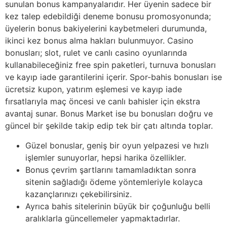
sunulan bonus kampanyalarıdır. Her üyenin sadece bir
kez talep edebildiği deneme bonusu promosyonunda;
üyelerin bonus bakiyelerini kaybetmeleri durumunda,
ikinci kez bonus alma hakları bulunmuyor. Casino
bonusları; slot, rulet ve canlı casino oyunlarında
kullanabileceğiniz free spin paketleri, turnuva bonusları
ve kayıp iade garantilerini içerir. Spor-bahis bonusları ise
ücretsiz kupon, yatırım eşlemesi ve kayıp iade
fırsatlarıyla maç öncesi ve canlı bahisler için ekstra
avantaj sunar. Bonus Market ise bu bonusları doğru ve
güncel bir şekilde takip edip tek bir çatı altında toplar.
Güzel bonuslar, geniş bir oyun yelpazesi ve hızlı
işlemler sunuyorlar, hepsi harika özellikler.
Bonus çevrim şartlarını tamamladıktan sonra
sitenin sağladığı ödeme yöntemleriyle kolayca
kazançlarınızı çekebilirsiniz.
Ayrıca bahis sitelerinin büyük bir çoğunluğu belli
aralıklarla güncellemeler yapmaktadırlar.