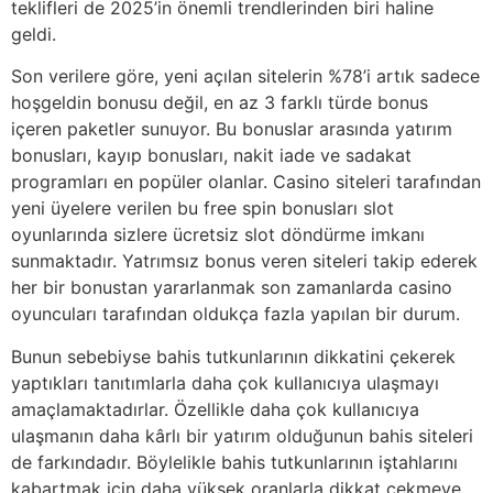
teklifleri de 2025’in önemli trendlerinden biri haline
geldi.
Son verilere göre, yeni açılan sitelerin %78’i artık sadece
hoşgeldin bonusu değil, en az 3 farklı türde bonus
içeren paketler sunuyor. Bu bonuslar arasında yatırım
bonusları, kayıp bonusları, nakit iade ve sadakat
programları en popüler olanlar. Casino siteleri tarafından
yeni üyelere verilen bu free spin bonusları slot
oyunlarında sizlere ücretsiz slot döndürme imkanı
sunmaktadır. Yatrımsız bonus veren siteleri takip ederek
her bir bonustan yararlanmak son zamanlarda casino
oyuncuları tarafından oldukça fazla yapılan bir durum.
Bunun sebebiyse bahis tutkunlarının dikkatini çekerek
yaptıkları tanıtımlarla daha çok kullanıcıya ulaşmayı
amaçlamaktadırlar. Özellikle daha çok kullanıcıya
ulaşmanın daha kârlı bir yatırım olduğunun bahis siteleri
de farkındadır. Böylelikle bahis tutkunlarının iştahlarını
kabartmak için daha yüksek oranlarla dikkat çekmeye