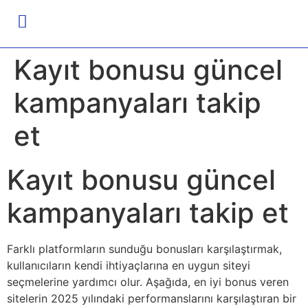
Kayıt bonusu güncel
kampanyaları takip
et
Kayıt bonusu güncel
kampanyaları takip et
Farklı platformların sunduğu bonusları karşılaştırmak,
kullanıcıların kendi ihtiyaçlarına en uygun siteyi
seçmelerine yardımcı olur. Aşağıda, en iyi bonus veren
sitelerin 2025 yılındaki performanslarını karşılaştıran bir