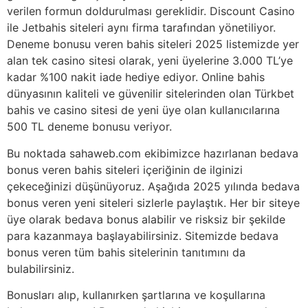
verilen formun doldurulması gereklidir. Discount Casino
ile Jetbahis siteleri aynı firma tarafından yönetiliyor.
Deneme bonusu veren bahis siteleri 2025 listemizde yer
alan tek casino sitesi olarak, yeni üyelerine 3.000 TL’ye
kadar %100 nakit iade hediye ediyor. Online bahis
dünyasının kaliteli ve güvenilir sitelerinden olan Türkbet
bahis ve casino sitesi de yeni üye olan kullanıcılarına
500 TL deneme bonusu veriyor.
Bu noktada sahaweb.com ekibimizce hazırlanan bedava
bonus veren bahis siteleri içeriğinin de ilginizi
çekeceğinizi düşünüyoruz. Aşağıda 2025 yılında bedava
bonus veren yeni siteleri sizlerle paylaştık. Her bir siteye
üye olarak bedava bonus alabilir ve risksiz bir şekilde
para kazanmaya başlayabilirsiniz. Sitemizde bedava
bonus veren tüm bahis sitelerinin tanıtımını da
bulabilirsiniz.
Bonusları alıp, kullanırken şartlarına ve koşullarına