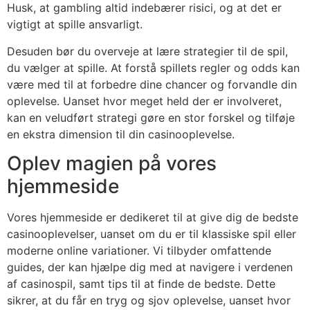
Husk, at gambling altid indebærer risici, og at det er
vigtigt at spille ansvarligt.
Desuden bør du overveje at lære strategier til de spil,
du vælger at spille. At forstå spillets regler og odds kan
være med til at forbedre dine chancer og forvandle din
oplevelse. Uanset hvor meget held der er involveret,
kan en veludført strategi gøre en stor forskel og tilføje
en ekstra dimension til din casinooplevelse.
Oplev magien på vores
hjemmeside
Vores hjemmeside er dedikeret til at give dig de bedste
casinooplevelser, uanset om du er til klassiske spil eller
moderne online variationer. Vi tilbyder omfattende
guides, der kan hjælpe dig med at navigere i verdenen
af casinospil, samt tips til at finde de bedste. Dette
sikrer, at du får en tryg og sjov oplevelse, uanset hvor