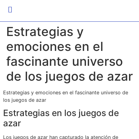
Estrategias y
emociones en el
fascinante universo
de los juegos de azar
Estrategias y emociones en el fascinante universo de
los juegos de azar
Estrategias en los juegos de
azar
Los juegos de azar han capturado la atención de