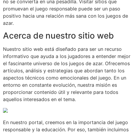
no se convierta en una pesadilla. Visitar sitios que
promuevan el juego responsable puede ser un paso
positivo hacia una relación más sana con los juegos de
azar.
Acerca de nuestro sitio web
Nuestro sitio web está diseñado para ser un recurso
informativo que ayuda a los jugadores a entender mejor
el fascinante universo de los juegos de azar. Ofrecemos
artículos, análisis y estrategias que abordan tanto los
aspectos técnicos como emocionales del juego. En un
entorno en constante evolución, nuestra misión es
proporcionar contenido útil y relevante para todos
aquellos interesados en el tema.
En nuestro portal, creemos en la importancia del juego
responsable y la educación. Por eso, también incluimos