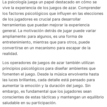
La psicología juega un papel destacado en cómo se
vive la experiencia de los juegos de azar. Comprender
los factores psicológicos que influyen en las elecciones
de los jugadores es crucial para desarrollar
herramientas que puedan mejorar la experiencia
general. La motivación detrás de jugar puede variar
ampliamente: para algunos, es una forma de
entretenimiento, mientras que para otros, puede
convertirse en un mecanismo para escapar de la
realidad.
Los operadores de juegos de azar también utilizan
principios psicológicos para diseñar ambientes que
fomenten el juego. Desde la música envolvente hasta
las luces brillantes, cada detalle está pensado para
aumentar la emoción y la duración del juego. Sin
embargo, es fundamental que los jugadores sean
conscientes de estas tácticas y mantengan un equilibrio
saludable en su participación.