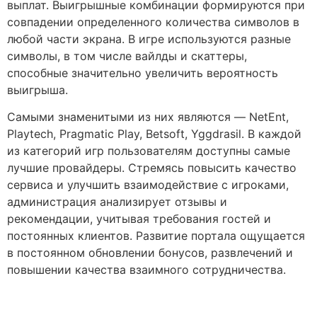
выплат. Выигрышные комбинации формируются при
совпадении определенного количества символов в
любой части экрана. В игре используются разные
символы, в том числе вайлды и скаттеры,
способные значительно увеличить вероятность
выигрыша.
Самыми знаменитыми из них являются — NetEnt,
Playtech, Pragmatic Play, Betsoft, Yggdrasil. В каждой
из категорий игр пользователям доступны самые
лучшие провайдеры. Стремясь повысить качество
сервиса и улучшить взаимодействие с игроками,
администрация анализирует отзывы и
рекомендации, учитывая требования гостей и
постоянных клиентов. Развитие портала ощущается
в постоянном обновлении бонусов, развлечений и
повышении качества взаимного сотрудничества.