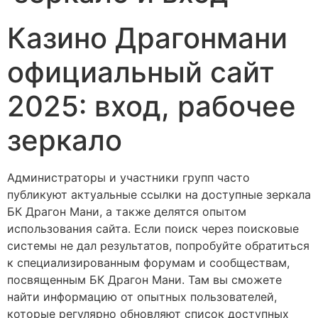
Казино Драгонмани
официальный сайт
2025: вход, рабочее
зеркало
Администраторы и участники групп часто
публикуют актуальные ссылки на доступные зеркала
БК Драгон Мани, а также делятся опытом
использования сайта. Если поиск через поисковые
системы не дал результатов, попробуйте обратиться
к специализированным форумам и сообществам,
посвященным БК Драгон Мани. Там вы сможете
найти информацию от опытных пользователей,
которые регулярно обновляют список доступных