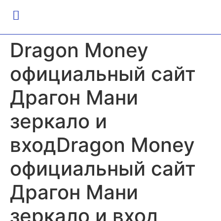
Dragon Money
официальный сайт
Драгон Мани
зеркало и
входDragon Money
официальный сайт
Драгон Мани
зеркало и вход