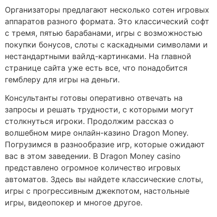
Организаторы предлагают несколько сотен игровых
аппаратов разного формата. Это классический софт
с тремя, пятью барабанами, игры с возможностью
покупки бонусов, слоты с каскадными символами и
нестандартными вайлд-картинками. На главной
странице сайта уже есть все, что понадобится
гемблеру для игры на деньги.
Консультанты готовы оперативно отвечать на
запросы и решать трудности, с которыми могут
столкнуться игроки. Продолжим рассказ о
волшебном мире онлайн-казино Dragon Money.
Погрузимся в разнообразие игр, которые ожидают
вас в этом заведении. В Dragon Money casino
представлено огромное количество игровых
автоматов. Здесь вы найдете классические слоты,
игры с прогрессивным джекпотом, настольные
игры, видеопокер и многое другое.