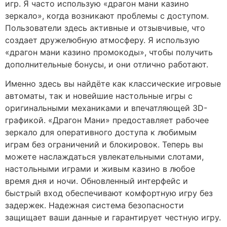
игр. Я часто использую «драгон мани казино
зеркало», когда возникают проблемы с доступом.
Пользователи здесь активные и отзывчивые, что
создает дружелюбную атмосферу. Я использую
«драгон мани казино промокоды», чтобы получить
дополнительные бонусы, и они отлично работают.
Именно здесь вы найдёте как классические игровые
автоматы, так и новейшие настольные игры с
оригинальными механиками и впечатляющей 3D-
графикой. «Драгон Мани» предоставляет рабочее
зеркало для оперативного доступа к любимым
играм без ограничений и блокировок. Теперь вы
можете наслаждаться увлекательными слотами,
настольными играми и живым казино в любое
время дня и ночи. Обновленный интерфейс и
быстрый вход обеспечивают комфортную игру без
задержек. Надежная система безопасности
защищает ваши данные и гарантирует честную игру.