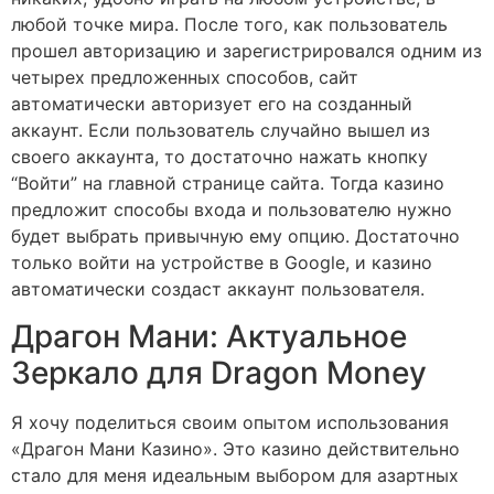
любой точке мира. После того, как пользователь
прошел авторизацию и зарегистрировался одним из
четырех предложенных способов, сайт
автоматически авторизует его на созданный
аккаунт. Если пользователь случайно вышел из
своего аккаунта, то достаточно нажать кнопку
“Войти” на главной странице сайта. Тогда казино
предложит способы входа и пользователю нужно
будет выбрать привычную ему опцию. Достаточно
только войти на устройстве в Google, и казино
автоматически создаст аккаунт пользователя.
Драгон Мани: Актуальное
Зеркало для Dragon Money
Я хочу поделиться своим опытом использования
«Драгон Мани Казино». Это казино действительно
стало для меня идеальным выбором для азартных