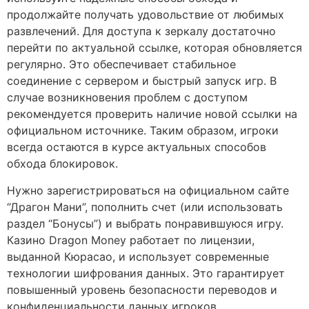
продолжайте получать удовольствие от любимых
развлечений. Для доступа к зеркалу достаточно
перейти по актуальной ссылке, которая обновляется
регулярно. Это обеспечивает стабильное
соединение с сервером и быстрый запуск игр. В
случае возникновения проблем с доступом
рекомендуется проверить наличие новой ссылки на
официальном источнике. Таким образом, игроки
всегда остаются в курсе актуальных способов
обхода блокировок.
Нужно зарегистрироваться на официальном сайте
“Драгон Мани”, пополнить счет (или использовать
раздел “Бонусы”) и выбрать понравившуюся игру.
Казино Dragon Money работает по лицензии,
выданной Кюрасао, и использует современные
технологии шифрования данных. Это гарантирует
повышенный уровень безопасности переводов и
конфиденциальности данных игроков.