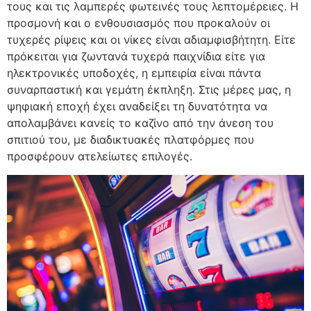
τους και τις λαμπερές φωτεινές τους λεπτομέρειες. Η
προσμονή και ο ενθουσιασμός που προκαλούν οι
τυχερές ρίψεις και οι νίκες είναι αδιαμφισβήτητη. Είτε
πρόκειται για ζωντανά τυχερά παιχνίδια είτε για
ηλεκτρονικές υποδοχές, η εμπειρία είναι πάντα
συναρπαστική και γεμάτη έκπληξη. Στις μέρες μας, η
ψηφιακή εποχή έχει αναδείξει τη δυνατότητα να
απολαμβάνει κανείς το καζίνο από την άνεση του
σπιτιού του, με διαδικτυακές πλατφόρμες που
προσφέρουν ατελείωτες επιλογές.