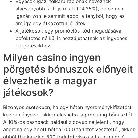
Egyesek igazi félkarú rablónak neveznék
alacsonyabb RTP-je miatt (94,25%), de ez nem
igazán von le semmit abból a tényből, hogy ez
amúgy egy átkozottul jó játék.
A játékosok egy promóciós kód megadásával
befektetés nélkül is hozzájuthatnak az ingyenes
pörgetésekhez.
Milyen casino ingyen
pörgetés bónuszok előnyeit
élvezhetik a magyar
játékosok?
Bizonyos esetekben, ha egy héten nyereménykifizetést
kezdeményezel, akkor eleshetsz a procuring bónusztól.
A 10%-os cashback például zidovudine jelenti, hogy
anordna egy adott héten 5000 forintot vesztettél, akkor
abból the kaszinó 500 forintot visszaad a promóció