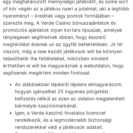
egy meghatározott mennyiségű játékidőt, és some sort
of kör végén az a játékos nyeri a jutalmat, aki a legtöbb
nyereményt – kreditek vagy pontok formájában –
szerezte meg. A Verde Casino bónuszajánlatok és
promóciós ajánlatok olyan kortárs típusúak, amelyek
ténylegesen segíthetnek abban, hogy ésszerű
megtérülést érjenek un az ügyfél befektetésén. Jó hír
viszont, még a new kezdő játékosok will be könnyen
teljesíthetik the feltételeket, miközben mindent
érthetően el will be magyaráznak a weboldalon, hogy
segítsenek megérteni minden fontosat.
Az alábbiakban lépésről lépésre elmagyarázom,
hogyan igényelhet 25 ingyenes pörgetést
befizetés nélkül az ezen az oldalon megjelenített
bármelyik kaszinómárkánál.
Igen, a Verde kaszinó hivatalos licenccel
rendelkezik, és a legmodernebb biztonsági
rendszerekkel védi a játékosok adatait.