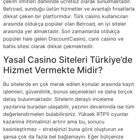
çekim limitleri dahilinde ücretsiz olarak sunulmaktadır.
Betroad, sunduğu üstün hizmetler ve avantajlı fırsatlarla
dikkat çeken bir platformdur. Türk casino kullanıcıları
arasında oldukça popüler olan Betroad, en iyi siteler
arasında yer almaktadır. Son zamanlarda oldukça
popüler hale gelen DiscountCasino, canlı casino ve
bahis sitesi olarak dikkat çekmektedir.
Yasal Casino Siteleri Türkiye’de
Hizmet Vermekte Midir?
Bu sitelerde en çok merak edilen konular arasında kayıt
işlemleri, güvenilirlik, bonus seçenekleri ve daha birçok
detay bulunmaktadır. Sitelerin detaylı inceleme
yazılarına buradan ulaşabilir, yazının devamında ise tüm
değerlendirmeleri bulabilirsiniz. Yüksek RTP’li oyunlar
kazanma ihtimalinizi artırır ama bu, sonucu
kesinleştirmez – stratejinizi buna göre oluşturun ve
şansa çok da fazla bel bağlamayın. Eğer bütçenize