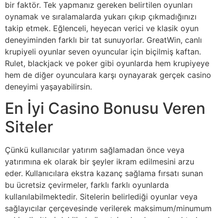
bir faktör. Tek yapmanız gereken belirtilen oyunları
oynamak ve sıralamalarda yukarı çıkıp çıkmadığınızı
takip etmek. Eğlenceli, heyecan verici ve klasik oyun
deneyiminden farklı bir tat sunuyorlar. GreatWin, canlı
krupiyeli oyunlar seven oyuncular için biçilmiş kaftan.
Rulet, blackjack ve poker gibi oyunlarda hem krupiyeye
hem de diğer oyunculara karşı oynayarak gerçek casino
deneyimi yaşayabilirsin.
En İyi Casino Bonusu Veren
Siteler
Çünkü kullanıcılar yatırım sağlamadan önce veya
yatırımına ek olarak bir şeyler ikram edilmesini arzu
eder. Kullanıcılara ekstra kazanç sağlama fırsatı sunan
bu ücretsiz çevirmeler, farklı farklı oyunlarda
kullanılabilmektedir. Sitelerin belirlediği oyunlar veya
sağlayıcılar çerçevesinde verilerek maksimum/minumum