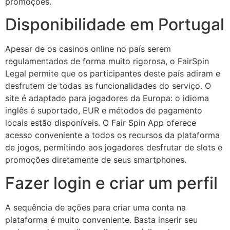
promoções.
Disponibilidade em Portugal
Apesar de os casinos online no país serem
regulamentados de forma muito rigorosa, o FairSpin
Legal permite que os participantes deste país adiram e
desfrutem de todas as funcionalidades do serviço. O
site é adaptado para jogadores da Europa: o idioma
inglês é suportado, EUR e métodos de pagamento
locais estão disponíveis. O Fair Spin App oferece
acesso conveniente a todos os recursos da plataforma
de jogos, permitindo aos jogadores desfrutar de slots e
promoções diretamente de seus smartphones.
Fazer login e criar um perfil
A sequência de ações para criar uma conta na
plataforma é muito conveniente. Basta inserir seu