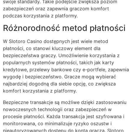
swoje standardy. Takie podejście zwiększa poziom
zabezpieczeń oraz zapewnia graczom komfort
podczas korzystania z platformy.
Różnorodność metod płatności
W Slotoro Casino dostępnych jest wiele metod
płatności, co stanowi kluczowy element dla
bezpieczeństwa graczy. Umożliwienie korzystania z
popularnych systemów płatności, takich jak karty
kredytowe, przelewy bankowe czy e-portfele, zapewnia
wygodę i bezpieczeństwo. Gracze mogą wybierać
najbardziej dogodną dla siebie opcję, co zwiększa
komfort korzystania z platformy.
Bezpieczne transakcje są możliwe dzięki zastosowaniu
nowoczesnych technologii oraz zabezpieczeń w
procesie płatności. Każda transakcja jest szyfrowana i
monitorowana, co minimalizuje ryzyko oszustw i
nieautoryzowanych dostępu do konta gracza. Slotoro