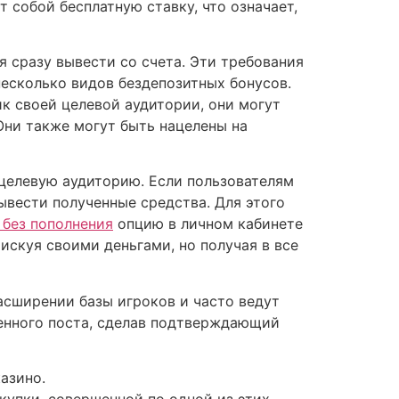
 собой бесплатную ставку, что означает,
 сразу вывести со счета. Эти требования
несколько видов бездепозитных бонусов.
к своей целевой аудитории, они могут
Они также могут быть нацелены на
целевую аудиторию. Если пользователям
ывести полученные средства. Для этого
 без пополнения
опцию в личном кабинете
рискуя своими деньгами, но получая в все
асширении базы игроков и часто ведут
ленного поста, сделав подтверждающий
азино.