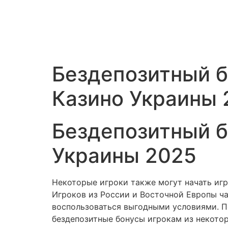
Бездепозитный б
Казино Украины 
Бездепозитный б
Украины 2025
Некоторые игроки также могут начать игр
Игроков из России и Восточной Европы ча
воспользоваться выгодными условиями. П
бездепозитные бонусы игрокам из некотор