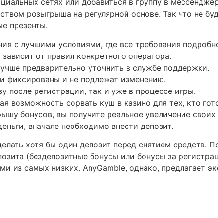
оциальных сетях или добавиться в группу в мессендже
ством розыгрыша на регулярной основе. Так что не бу
ые презенты.
ия с лучшими условиями, где все требования подробно
 зависит от правил конкретного оператора.
 лучше предварительно уточнить в службе поддержки.
и фиксированы и не подлежат изменению.
у после регистрации, так и уже в процессе игры.
ая возможность сорвать куш в казино для тех, кто гото
рышу бонусов, вы получите реальное увеличение своих
деньги, вначале необходимо внести депозит.
елать хотя бы один депозит перед снятием средств. По
епозита (бездепозитные бонусы или бонусы за регистра
ими из самых низких. AnyGamble, однако, предлагает э