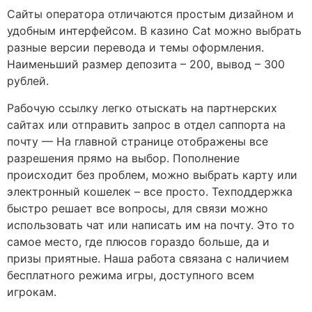
Сайты оператора отличаются простым дизайном и
удобным интерфейсом. В казино Cat можно выбрать
разные версии перевода и темы оформления.
Наименьший размер депозита – 200, вывод – 300
рублей.
Рабочую ссылку легко отыскать на партнерских
сайтах или отправить запрос в отдел саппорта на
почту — На главной странице отображены все
разрешения прямо на выбор. Пополнение
происходит без проблем, можно выбрать карту или
электронный кошелек – все просто. Техподдержка
быстро решает все вопросы, для связи можно
использовать чат или написать им на почту. Это то
самое место, где плюсов гораздо больше, да и
призы приятные. Наша работа связана с наличием
бесплатного режима игры, доступного всем
игрокам.