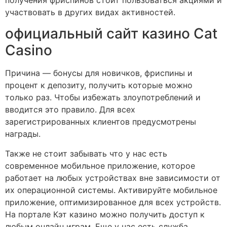
участвовать в других видах активностей.
официальный сайт казино Cat
Casino
Причина — бонусы для новичков, фриспины и
процент к депозиту, получить которые можно
только раз. Чтобы избежать злоупотреблений и
вводится это правило. Для всех
зарегистрированных клиентов предусмотрены
награды.
Также не стоит забывать что у нас есть
современное мобильное приложение, которое
работает на любых устройствах вне зависимости от
их операционной системы. Активируйте мобильное
приложение, оптимизированное для всех устройств.
На портале Кэт казино можно получить доступ к
любым онлайн играм. Еще у нас есть служба