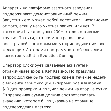
Аппараты на платформе азартного заведения
поддерживают демонстрационный режим.
Запустить его может любой посетитель, независимо
от того, если у него учетная запись или нет. В
категории Live доступны 200+ столов с живыми
крупье. По сути, это прямые трансляции
розыгрышей, к которым могут присоединиться все
желающие. Авторами программного обеспечения
являются NetEnt и Evolution Gaming.
Оператор блокирует связанные аккаунты и
ограничивает вход в Кэт Казино. По правилам
запрос должен быть подтвержден в течение недели
с момента верификации. В первый раз я выводил
$10 для проверки и получил деньги на вторые сутки.
Отправленная сумма должна соответствовать
значению, которое было указано на странице
подтверждения платежа.