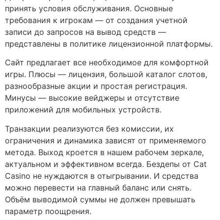
принять условия обслуживания. Основные
требования к игрокам — от создания учетной
записи до запросов на вывод средств —
представлены в политике лицензионной платформы.
Сайт предлагает все необходимое для комфортной
игры. Плюсы — лицензия, большой каталог слотов,
разнообразные акции и простая регистрация.
Минусы — высокие вейджеры и отсутствие
приложений для мобильных устройств.
Транзакции реализуются без комиссии, их
ограничения и динамика зависят от применяемого
метода. Выход кроется в нашем рабочем зеркале,
актуальном и эффективном всегда. Бездепы от Сat
Сasino не нуждаются в отыгрывании. И средства
можно перевести на главный баланс или снять.
Объём выводимой суммы не должен превышать
параметр поощрения.