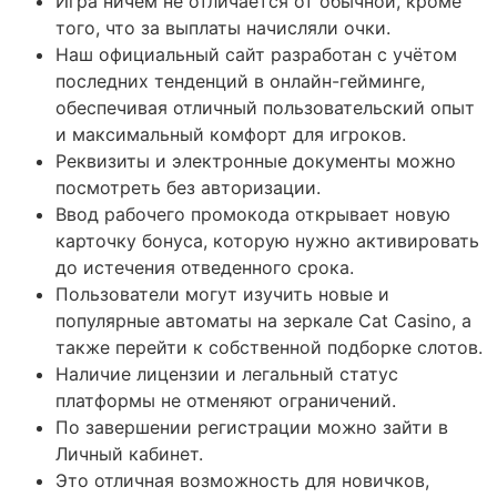
Игра ничем не отличается от обычной, кроме
того, что за выплаты начисляли очки.
Наш официальный сайт разработан с учётом
последних тенденций в онлайн-гейминге,
обеспечивая отличный пользовательский опыт
и максимальный комфорт для игроков.
Реквизиты и электронные документы можно
посмотреть без авторизации.
Ввод рабочего промокода открывает новую
карточку бонуса, которую нужно активировать
до истечения отведенного срока.
Пользователи могут изучить новые и
популярные автоматы на зеркале Cat Casino, а
также перейти к собственной подборке слотов.
Наличие лицензии и легальный статус
платформы не отменяют ограничений.
По завершении регистрации можно зайти в
Личный кабинет.
Это отличная возможность для новичков,