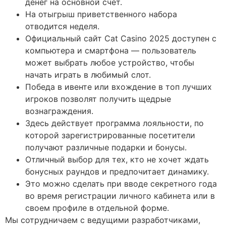
денег на основной счет.
На отыгрыш приветственного набора
отводится неделя.
Официальный сайт Cat Casino 2025 доступен с
компьютера и смартфона — пользователь
может выбрать любое устройство, чтобы
начать играть в любимый слот.
Победа в ивенте или вхождение в топ лучших
игроков позволят получить щедрые
вознаграждения.
Здесь действует программа лояльности, по
которой зарегистрированные посетители
получают различные подарки и бонусы.
Отличный выбор для тех, кто не хочет ждать
бонусных раундов и предпочитает динамику.
Это можно сделать при вводе секретного года
во время регистрации личного кабинета или в
своем профиле в отдельной форме.
Мы сотрудничаем с ведущими разработчиками,