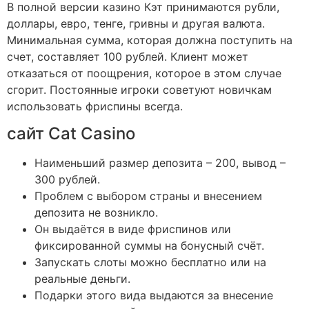
В полной версии казино Кэт принимаются рубли,
доллары, евро, тенге, гривны и другая валюта.
Минимальная сумма, которая должна поступить на
счет, составляет 100 рублей. Клиент может
отказаться от поощрения, которое в этом случае
сгорит. Постоянные игроки советуют новичкам
использовать фриспины всегда.
сайт Cat Casino
Наименьший размер депозита – 200, вывод –
300 рублей.
Проблем с выбором страны и внесением
депозита не возникло.
Он выдаётся в виде фриспинов или
фиксированной суммы на бонусный счёт.
Запускать слоты можно бесплатно или на
реальные деньги.
Подарки этого вида выдаются за внесение