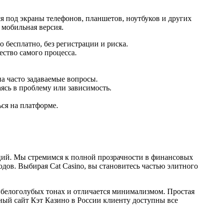
я под экраны телефонов, планшетов, ноутбуков и других
я мобильная версия.
 бесплатно, без регистрации и риска.
ество самого процесса.
а часто задаваемые вопросы.
ясь в проблему или зависимость.
ься на платформе.
ций. Мы стремимся к полной прозрачности в финансовых
ов. Выбирая Cat Casino, вы становитесь частью элитного
белоголубых тонах и отличается минимализмом. Простая
ьный сайт Кэт Казино в России клиенту доступны все