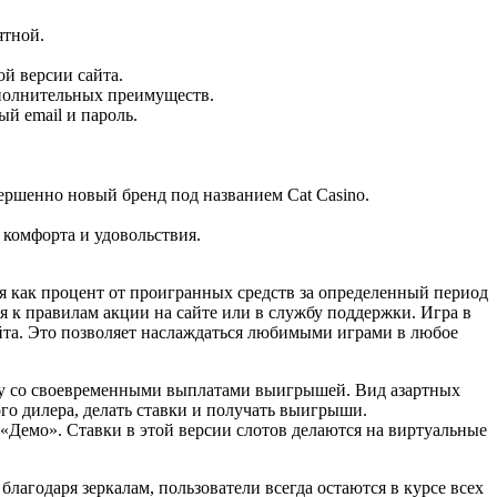
ятной.
ой версии сайта.
ополнительных преимуществ.
ый email и пароль.
ершенно новый бренд под названием Cat Casino.
 комфорта и удовольствия.
я как процент от проигранных средств за определенный период
я к правилам акции на сайте или в службу поддержки. Игра в
айта. Это позволяет наслаждаться любимыми играми в любое
гру со своевременными выплатами выигрышей. Вид азартных
го дилера, делать ставки и получать выигрыши.
«Демо». Ставки в этой версии слотов делаются на виртуальные
лагодаря зеркалам, пользователи всегда остаются в курсе всех