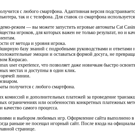
получится с любого смартфона. Адаптивная версия подстраиваетс
пьютера, так и с телефона. Для ставок со смартфона используетс
 демо-режим — вы можете запустить игровые автоматы Cat Casino
щества игроков, для которых важен не только результат, но и кач
иентам.
ости от метода и уровня игрока.
бширную базу знаний с подробными руководствами и ответами н
оложительные эмоции и оставаться формой досуга, не превраща
твом Кюрасао.
х user experience, что позволяет даже новичкам быстро освоит
ных местах и доступны в один клик.
горячей линии.
ензиаром.
раты получится с любого смартфона.
ых комиссий и дополнительных платежей за проведение транзак
ных ограничениях или особенностях конкретных платежных метод
 и качество самого процесса.
ниями и выбором любимых игр. Оформление сайта выполнено в 
когда раньше не посещал игорный сайт. После входа на официал
главной странице.