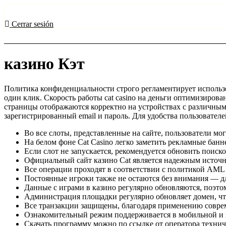
Ir
al
Cerrar sesión
contenido
казино Кэт
Политика конфиденциальности строго регламентирует использ
один клик. Скорость работы cat casino на деньги оптимизиров
страницы отображаются корректно на устройствах с различным 
зарегистрированный email и пароль. Для удобства пользовате
Во все слоты, представленные на сайте, пользователи мог
На белом фоне Cat Casino легко заметить рекламные ба
Если слот не запускается, рекомендуется обновить поиск
Официальный сайт казино Cat является надежным источ
Все операции проходят в соответствии с политикой AML
Постоянные игроки также не остаются без внимания — 
Данные с играми в казино регулярно обновляются, поэто
Администрация площадки регулярно обновляет домен, чт
Все транзакции защищены, благодаря применению совр
Ознакомительный режим поддерживается в мобильной и 
Скачать программу можно по ссылке от оператора техни