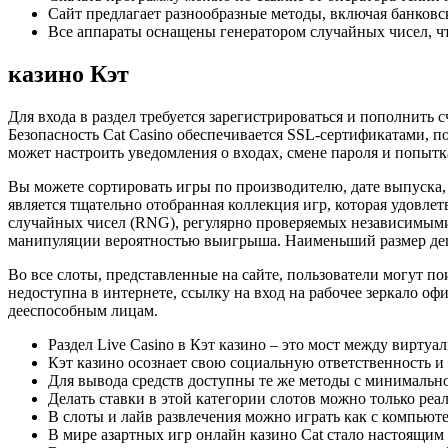
Сайт предлагает разнообразные методы, включая банков
Все аппараты оснащены генератором случайных чисел, чт
казино Кэт
Для входа в раздел требуется зарегистрироваться и пополнить
Безопасность Cat Casino обеспечивается SSL-сертификатами,
может настроить уведомления о входах, смене пароля и попытк
Вы можете сортировать игры по производителю, дате выпуска,
является тщательно отобранная коллекция игр, которая удовле
случайных чисел (RNG), регулярно проверяемых независимыми
манипуляции вероятностью выигрыша. Наименьший размер депо
Во все слоты, представленные на сайте, пользователи могут п
недоступна в интернете, ссылку на вход на рабочее зеркало оф
дееспособным лицам.
Раздел Live Casino в Кэт казино – это мост между вирту
Кэт казино осознает свою социальную ответственность и
Для вывода средств доступны те же методы с минимальн
Делать ставки в этой категории слотов можно только ре
В слоты и лайв развлечения можно играть как с компьютер
В мире азартных игр онлайн казино Cat стало настоящи