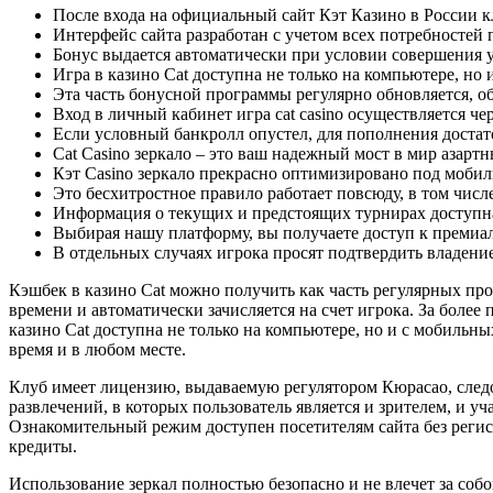
После входа на официальный сайт Кэт Казино в России к
Интерфейс сайта разработан с учетом всех потребностей 
Бонус выдается автоматически при условии совершения 
Игра в казино Cat доступна не только на компьютере, но
Эта часть бонусной программы регулярно обновляется, 
Вход в личный кабинет игра cat casino осуществляется че
Если условный банкролл опустел, для пополнения достат
Cat Casino зеркало – это ваш надежный мост в мир азартн
Кэт Casino зеркало прекрасно оптимизировано под моби
Это бесхитростное правило работает повсюду, в том чис
Информация о текущих и предстоящих турнирах доступна 
Выбирая нашу платформу, вы получаете доступ к премиал
В отдельных случаях игрока просят подтвердить владени
Кэшбек в казино Cat можно получить как часть регулярных пр
времени и автоматически зачисляется на счет игрока. За боле
казино Cat доступна не только на компьютере, но и с мобиль
время и в любом месте.
Клуб имеет лицензию, выдаваемую регулятором Кюрасао, след
развлечений, в которых пользователь является и зрителем, и 
Ознакомительный режим доступен посетителям сайта без регист
кредиты.
Использование зеркал полностью безопасно и не влечет за собо