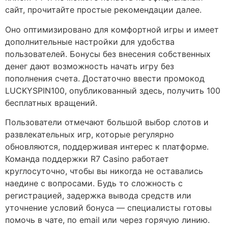
сайт, прочитайте простые рекомендации далее.
Оно оптимизировано для комфортной игры и имеет
дополнительные настройки для удобства
пользователей. Бонусы без внесения собственных
денег дают возможность начать игру без
пополнения счета. Достаточно ввести промокод
LUCKYSPIN100, опубликованный здесь, получить 100
бесплатных вращений.
Пользователи отмечают большой выбор слотов и
развлекательных игр, которые регулярно
обновляются, поддерживая интерес к платформе.
Команда поддержки R7 Casino работает
круглосуточно, чтобы вы никогда не оставались
наедине с вопросами. Будь то сложность с
регистрацией, задержка вывода средств или
уточнение условий бонуса — специалисты готовы
помочь в чате, по email или через горячую линию.