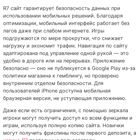
R7 сайт гарантирует безопасность данных при
использовании мобильных решений. Благодаря
оптимизации, мобильный интерфейс работает без
лагов даже при слабом интернете. Игры
подгружаются по мере прокрутки, что снижает
нагрузку и экономит трафик. Навигация по сайту
адаптирована под управление одной рукой — это
удобно в дороге или на перерывах. Приложение
безопасно — оно не публикуется в Google Play из-за
политики магазина к гемблингу, но проверено
внутренним отделом безопасности. Для
пользователей iPhone доступна мобильная
браузерная версия, не уступающая приложению.
Даже если есть ограничения, с помощью зеркала
игроки могут получить доступ ко всем функциям и
играм, используя полную копию сайта. Новички
могут получить фриспины после первого депозита, а