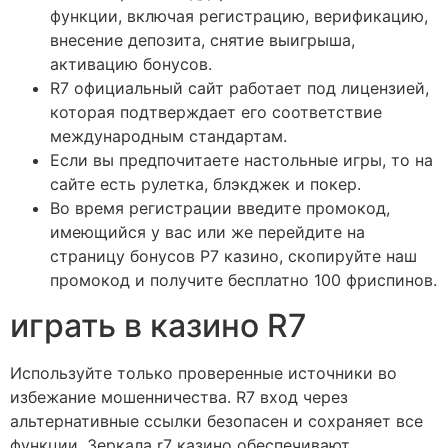
функции, включая регистрацию, верификацию,
внесение депозита, снятие выигрыша,
активацию бонусов.
R7 официальный сайт работает под лицензией,
которая подтверждает его соответствие
международным стандартам.
Если вы предпочитаете настольные игры, то на
сайте есть рулетка, блэкджек и покер.
Во время регистрации введите промокод,
имеющийся у вас или же перейдите на
страницу бонусов Р7 казино, скопируйте наш
промокод и получите бесплатно 100 фриспинов.
играть в казино R7
Используйте только проверенные источники во
избежание мошенничества. R7 вход через
альтернативные ссылки безопасен и сохраняет все
функции. Зеркала r7 казино обеспечивают