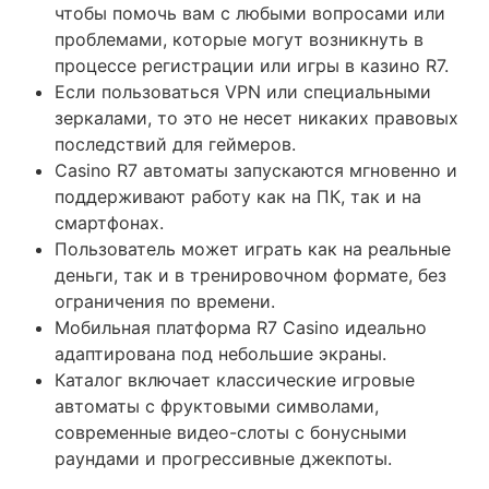
чтобы помочь вам с любыми вопросами или
проблемами, которые могут возникнуть в
процессе регистрации или игры в казино R7.
Если пользоваться VPN или специальными
зеркалами, то это не несет никаких правовых
последствий для геймеров.
Casino R7 автоматы запускаются мгновенно и
поддерживают работу как на ПК, так и на
смартфонах.
Пользователь может играть как на реальные
деньги, так и в тренировочном формате, без
ограничения по времени.
Мобильная платформа R7 Casino идеально
адаптирована под небольшие экраны.
Каталог включает классические игровые
автоматы с фруктовыми символами,
современные видео-слоты с бонусными
раундами и прогрессивные джекпоты.