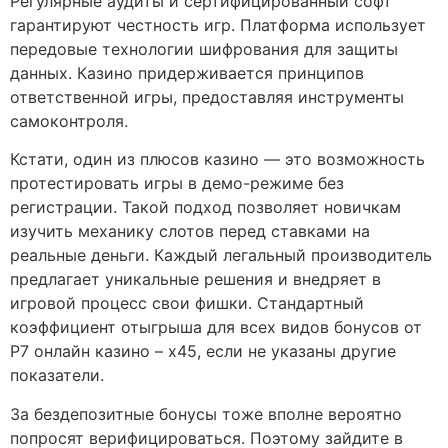
Регулярные аудиты и сертифицированный софт
гарантируют честность игр. Платформа использует
передовые технологии шифрования для защиты
данных. Казино придерживается принципов
ответственной игры, предоставляя инструменты
самоконтроля.
Кстати, один из плюсов казино — это возможность
протестировать игры в демо-режиме без
регистрации. Такой подход позволяет новичкам
изучить механику слотов перед ставками на
реальные деньги. Каждый легальный производитель
предлагает уникальные решения и внедряет в
игровой процесс свои фишки. Стандартный
коэффициент отыгрыша для всех видов бонусов от
Р7 онлайн казино – х45, если не указаны другие
показатели.
За бездепозитные бонусы тоже вполне вероятно
попросят верифицироваться. Поэтому зайдите в