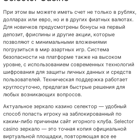
При этом вы можете иметь счет не только в рублях,
долларах или евро, но и в других фиатных валютах.
Для новичков предусмотрены бонусы на первый
депозит, фриспины и другие акции, которые
позволяют с минимальными вложениями
погрузиться в мир азартных игр. Система
безопасности на платформе также на высоком
уровне, с использованием современных технологий
шифрования для защиты личных данных и средств
пользователей. Техническая поддержка работает
круглосуточно, предлагая быстрые решения для
любых возникающих вопросов.
Актуальное зеркало казино селектор — удобный
способ попасть игроку на заблокированный по
каким-либо причинам сайт игорного клуба. Selector
casino зеркало — это точная копия официальной
виртуальной площадки, повторяющая все ее