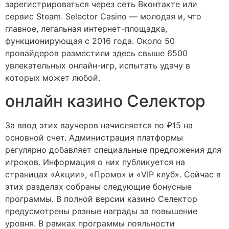
зарегистрироваться через сеть Вконтакте или
сервис Steam. Selector Casino — молодая и, что
главное, легальная интернет-площадка,
функционирующая с 2016 года. Около 50
провайдеров разместили здесь свыше 6500
увлекательных онлайн-игр, испытать удачу в
которых может любой.
онлайн казино Селектор
За ввод этих ваучеров начисляется по ₽15 на
основной счет. Администрация платформы
регулярно добавляет специальные предложения для
игроков. Информация о них публикуется на
страницах «Акции», «Промо» и «VIP клуб». Сейчас в
этих разделах собраны следующие бонусные
программы. В полной версии казино Селектор
предусмотрены разные награды за повышение
уровня. В рамках программы лояльности