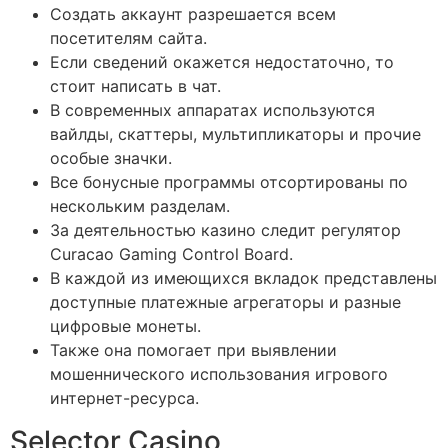
Создать аккаунт разрешается всем
посетителям сайта.
Если сведений окажется недостаточно, то
стоит написать в чат.
В современных аппаратах используются
вайлды, скаттеры, мультипликаторы и прочие
особые значки.
Все бонусные программы отсортированы по
нескольким разделам.
За деятельностью казино следит регулятор
Curacao Gaming Control Board.
В каждой из имеющихся вкладок представлены
доступные платежные агрегаторы и разные
цифровые монеты.
Также она помогает при выявлении
мошеннического использования игрового
интернет-ресурса.
Selector Casino