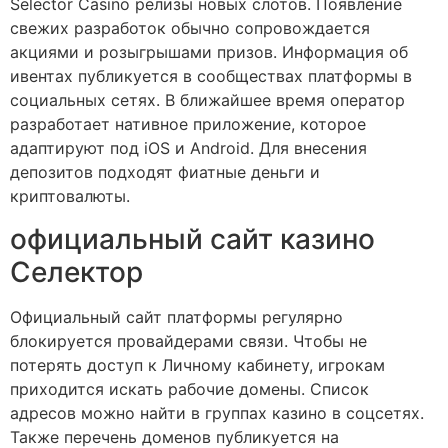
Selector Casino релизы новых слотов. Появление
свежих разработок обычно сопровождается
акциями и розыгрышами призов. Информация об
ивентах публикуется в сообществах платформы в
социальных сетях. В ближайшее время оператор
разработает нативное приложение, которое
адаптируют под iOS и Android. Для внесения
депозитов подходят фиатные деньги и
криптовалюты.
официальный сайт казино
Селектор
Официальный сайт платформы регулярно
блокируется провайдерами связи. Чтобы не
потерять доступ к Личному кабинету, игрокам
приходится искать рабочие домены. Список
адресов можно найти в группах казино в соцсетях.
Также перечень доменов публикуется на