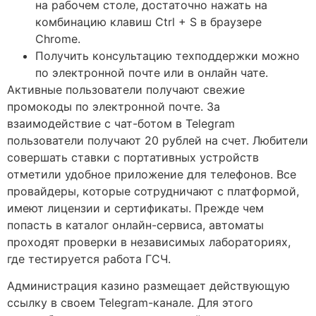
на рабочем столе, достаточно нажать на
комбинацию клавиш Ctrl + S в браузере
Chrome.
Получить консультацию техподдержки можно
по электронной почте или в онлайн чате.
Активные пользователи получают свежие
промокоды по электронной почте. За
взаимодействие с чат-ботом в Telegram
пользователи получают 20 рублей на счет. Любители
совершать ставки с портативных устройств
отметили удобное приложение для телефонов. Все
провайдеры, которые сотрудничают с платформой,
имеют лицензии и сертификаты. Прежде чем
попасть в каталог онлайн-сервиса, автоматы
проходят проверки в независимых лабораториях,
где тестируется работа ГСЧ.
Администрация казино размещает действующую
ссылку в своем Telegram-канале. Для этого